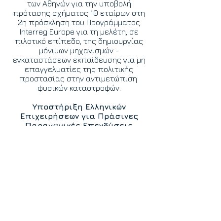
των Αθηνών για την υποβολή
πρότασης σχήματος 10 εταίρων στη
2η πρόσκληση του Προγράμματος
Interreg Europe για τη μελέτη, σε
πιλοτικό επίπεδο, της δημιουργίας
μόνιμων μηχανισμών -
εγκαταστάσεων εκπαίδευσης για μη
επαγγελματίες της πολιτικής
προστασίας στην αντιμετώπιση
φυσικών καταστροφών.
Υποστήριξη Ελληνικών
Επιχειρήσεων για Πράσινες
Παραγωγικές Επενδύσεις
Απρίλιος 2023
Η INNUM υποστήριξε Ελληνικές
επιχειρήσεις για την υποβολή
προτάσεων για πράσινες
παραγωγικές επενδύσεις.
1η Συνέλευση των Εταίρων της
INNUM
Φεβρουάριος 20
23
Συνέλευση των εταίρων της INNUM